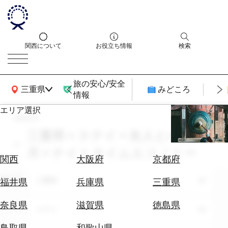
関西について
お役立ち情報
検索
旅の安心/安全
関西広域MAP
三重県
みどころ
情報
エリア選択
search
エ
リ
三重県 × ステイ × 友人との旅 × 4
ア
月 × ナイトタイムエコノミー
を
航
関西
大阪府
京都府
選
空
ぶ
エリア
券
三重県
福井県
兵庫県
三重県
を
ホ
探
奈良県
滋賀県
徳島県
テーマ
ステイ
テ
す
ル
鳥取県
和歌山県