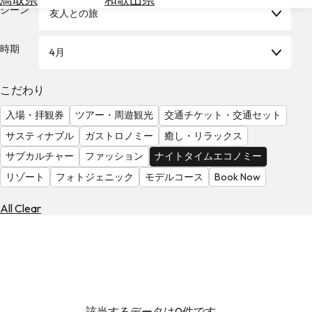
を
シーン
友人との旅
為
探
替
す
を
時期
4月
調
べ
天
こだわり
る
気
を
入場・拝観券
ツアー・周遊観光
交通チケット・交通セット
見
サスティナブル
ガストロノミー
癒し・リラックス
る
サブカルチャー
ファッション
ナイトタイムエコノミー
リゾート
フォトジェニック
モデルコース
Book Now
All Clear
該当するデータは0件です。