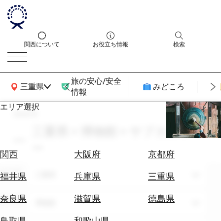
関西について
お役立ち情報
検索
旅の安心/安全
関西広域MAP
三重県
みどころ
情報
エリア選択
search
エ
リ
三重県 × 博物館 × サブカルチャ
ア
ー
を
航
関西
大阪府
京都府
選
空
ぶ
エリア
券
三重県
福井県
兵庫県
三重県
を
ホ
探
奈良県
滋賀県
徳島県
テーマ
博物館
テ
す
ル
鳥取県
和歌山県