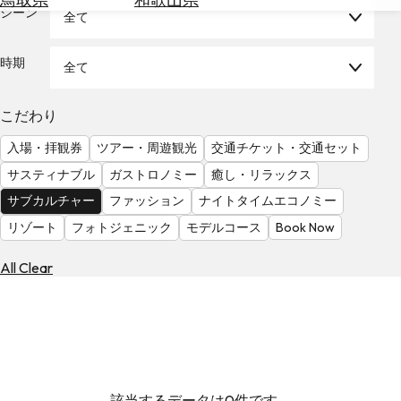
を
シーン
全て
為
探
替
す
を
時期
全て
調
べ
天
こだわり
る
気
を
入場・拝観券
ツアー・周遊観光
交通チケット・交通セット
見
サスティナブル
ガストロノミー
癒し・リラックス
る
サブカルチャー
ファッション
ナイトタイムエコノミー
リゾート
フォトジェニック
モデルコース
Book Now
All Clear
該当するデータは0件です。