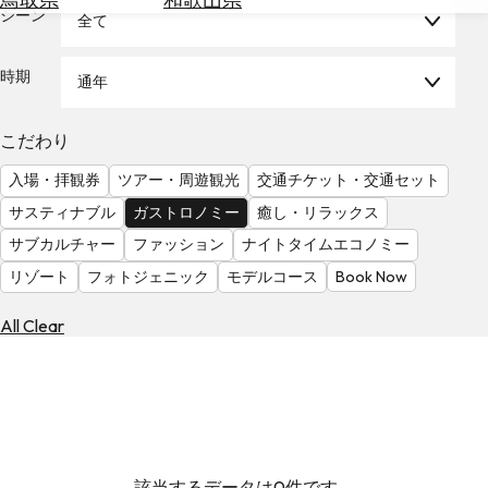
を
シーン
全て
為
探
替
す
を
時期
通年
調
べ
天
こだわり
る
気
を
入場・拝観券
ツアー・周遊観光
交通チケット・交通セット
見
サスティナブル
ガストロノミー
癒し・リラックス
る
サブカルチャー
ファッション
ナイトタイムエコノミー
リゾート
フォトジェニック
モデルコース
Book Now
All Clear
該当するデータは0件です。