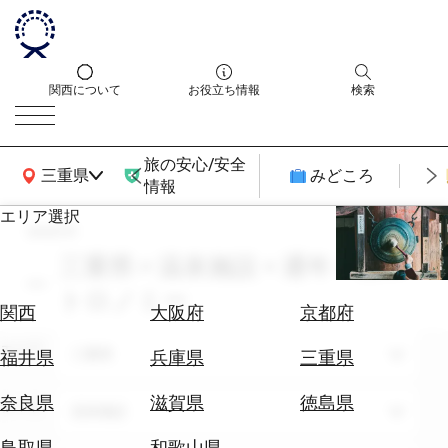
関西について
お役立ち情報
検索
旅の安心/安全
関西広域MAP
三重県
みどころ
情報
エリア選択
search
エ
リ
三重県 × 温泉施設 × 通年 × ガス
ア
トロノミー
を
航
関西
大阪府
京都府
選
空
ぶ
エリア
券
三重県
福井県
兵庫県
三重県
を
ホ
探
奈良県
滋賀県
徳島県
テーマ
温泉施設
テ
す
ル
鳥取県
和歌山県