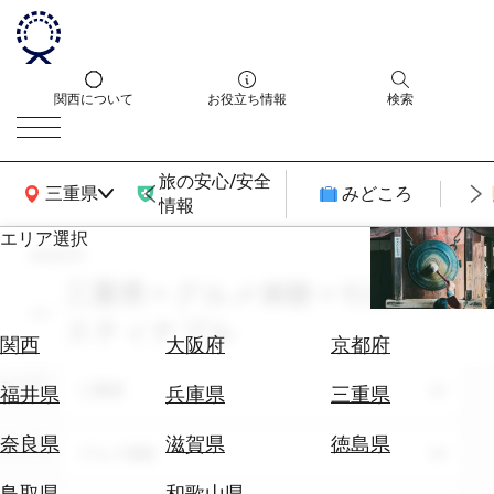
関西について
お役立ち情報
検索
旅の安心/安全
関西広域MAP
三重県
みどころ
情報
エリア選択
search
エ
リ
三重県 × グルメ体験 × 10月 × サ
ア
スティナブル
を
航
関西
大阪府
京都府
選
空
ぶ
エリア
券
三重県
福井県
兵庫県
三重県
を
ホ
探
奈良県
滋賀県
徳島県
テーマ
グルメ体験
テ
す
ル
鳥取県
和歌山県