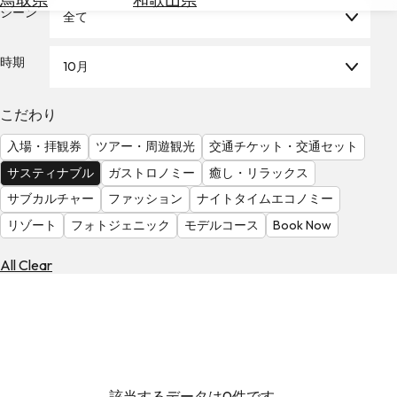
を
シーン
全て
為
探
替
す
を
時期
10月
調
べ
天
こだわり
る
気
を
入場・拝観券
ツアー・周遊観光
交通チケット・交通セット
見
サスティナブル
ガストロノミー
癒し・リラックス
る
サブカルチャー
ファッション
ナイトタイムエコノミー
リゾート
フォトジェニック
モデルコース
Book Now
All Clear
該当するデータは0件です。