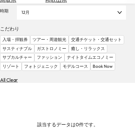
を
為
探
時期
12月
替
す
を
調
こだわり
べ
天
入場・拝観券
ツアー・周遊観光
交通チケット・交通セット
る
気
を
サスティナブル
ガストロノミー
癒し・リラックス
見
サブカルチャー
ファッション
ナイトタイムエコノミー
る
リゾート
フォトジェニック
モデルコース
Book Now
All Clear
該当するデータは0件です。