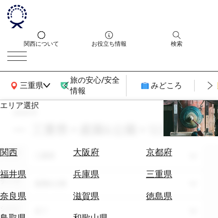
関西について
お役立ち情報
検索
旅の安心/安全
関西広域MAP
三重県
みどころ
情報
エリア選択
search
エ
リ
三重県 × 庭園&公園 × 12月
ア
を
航
関西
大阪府
京都府
エリア
選
三重県
空
ぶ
券
福井県
兵庫県
三重県
テーマ
を
庭園&公園
ホ
探
奈良県
滋賀県
徳島県
テ
す
シーン
全て
ル
鳥取県
和歌山県