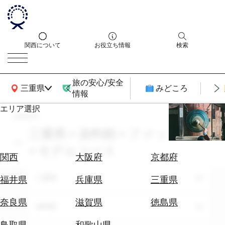
関西について
お役立ち情報
検索
旅の安心/安全
関西広域MAP
三重県
みどころ
情報
エリア選択
search
エ
リ
三重県 × 資料館 × ファッション
ア
× モデルコース
を
航
関西
大阪府
京都府
選
空
ぶ
エリア
券
三重県
福井県
兵庫県
三重県
を
ホ
探
奈良県
滋賀県
徳島県
テーマ
資料館
テ
す
ル
鳥取県
和歌山県