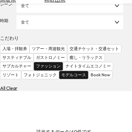
を
シーン
全て
為
探
替
す
を
時期
全て
調
べ
天
こだわり
る
気
を
入場・拝観券
ツアー・周遊観光
交通チケット・交通セット
見
サスティナブル
ガストロノミー
癒し・リラックス
る
サブカルチャー
ファッション
ナイトタイムエコノミー
リゾート
フォトジェニック
モデルコース
Book Now
All Clear
該当するデータは0件です。