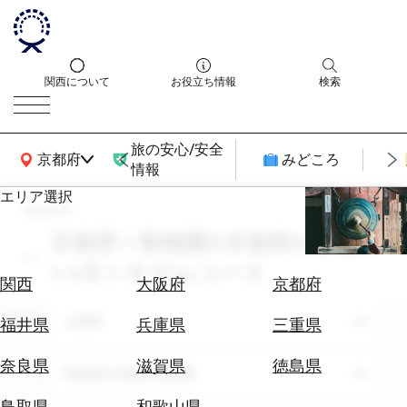
関西について
お役立ち情報
検索
旅の安心/安全
関西広域MAP
京都府
みどころ
情報
エリア選択
search
エ
リ
京都府 × 動物園&水族館&植物園
ア
× 4月 × モデルコース
を
航
関西
大阪府
京都府
選
空
ぶ
エリア
券
京都府
福井県
兵庫県
三重県
を
ホ
探
奈良県
滋賀県
徳島県
テーマ
動物園&水族館&植物園
テ
す
ル
鳥取県
和歌山県