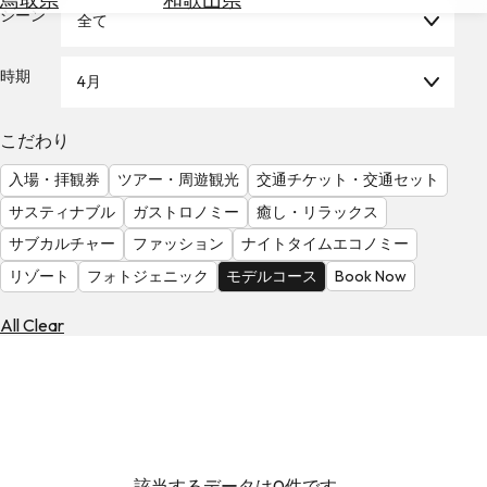
を
シーン
全て
為
探
替
す
を
時期
4月
調
べ
天
こだわり
る
気
を
入場・拝観券
ツアー・周遊観光
交通チケット・交通セット
見
サスティナブル
ガストロノミー
癒し・リラックス
る
サブカルチャー
ファッション
ナイトタイムエコノミー
リゾート
フォトジェニック
モデルコース
Book Now
All Clear
該当するデータは0件です。