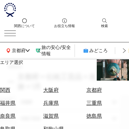
関西について
お役立ち情報
検索
旅の安心/安全
関西広域MAP
京都府
みどころ
情報
エリア選択
search
エ
リ
京都府 × 伝統工芸品 × 友人との
ア
旅 × 1月
を
航
関西
大阪府
京都府
選
空
ぶ
エリア
券
京都府
福井県
兵庫県
三重県
を
ホ
探
奈良県
滋賀県
徳島県
テーマ
伝統工芸品
テ
す
ル
鳥取県
和歌山県