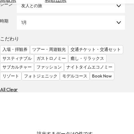
を
シーン
友人との旅
為
探
替
す
を
時期
1月
調
べ
天
こだわり
る
気
を
入場・拝観券
ツアー・周遊観光
交通チケット・交通セット
見
サスティナブル
ガストロノミー
癒し・リラックス
る
サブカルチャー
ファッション
ナイトタイムエコノミー
リゾート
フォトジェニック
モデルコース
Book Now
All Clear
該当するデータは0件です。