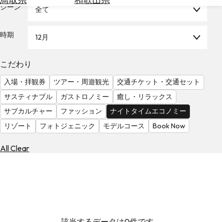
を
シーン
全て
為
探
替
す
を
時期
12月
調
べ
天
こだわり
る
気
を
入場・拝観券
ツアー・周遊観光
交通チケット・交通セット
見
サスティナブル
ガストロノミー
癒し・リラックス
る
サブカルチャー
ファッション
ナイトタイムエコノミー
リゾート
フォトジェニック
モデルコース
Book Now
All Clear
該当するデータは0件です。