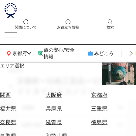
関西について
お役立ち情報
検索
旅の安心/安全
関西広域MAP
京都府
みどころ
情報
エリア選択
search
エ
リ
京都府 × 伝統工芸品 × 12月 × ナ
ア
イトタイムエコノミー
を
航
関西
大阪府
京都府
選
空
ぶ
エリア
券
京都府
福井県
兵庫県
三重県
を
ホ
探
奈良県
滋賀県
徳島県
テーマ
伝統工芸品
テ
す
ル
鳥取県
和歌山県