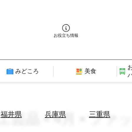
お役立ち情報
みどころ
美食
工芸品 × 4月 × フ
福井県
兵庫県
三重県