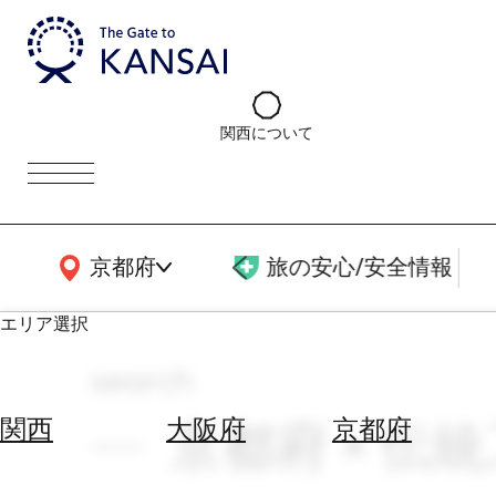
関西について
関西広域MAP
京都府
旅の安心/安全情報
エリア選択
search
エ
リ
京都府 × 伝統
関西
大阪府
京都府
ア
を
航
選