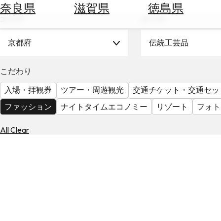
空
ぶ
奈良県
滋賀県
徳島県
券
エリア
テーマ
を
ホ
探
テ
京都府
伝統工芸品
す
ル
を
為
こだわり
探
替
す
入場・拝観券
ツアー・周遊観光
交通チケット・交通セッ
を
調
ファッション
ナイトタイムエコノミー
リゾート
フォト
べ
天
る
気
All Clear
を
見
る