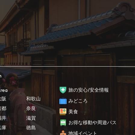
h
旅の安心/安全情報
rea
大阪
和歌山
みどころ
京都
奈良
美食
福井
滋賀
お得な移動や周遊パス
兵庫
徳島
地域イベント