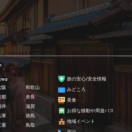
h
旅の安心/安全情報
rea
大阪
和歌山
みどころ
京都
奈良
美食
福井
滋賀
お得な移動や周遊パス
兵庫
徳島
地域イベント
三重
鳥取
宿泊