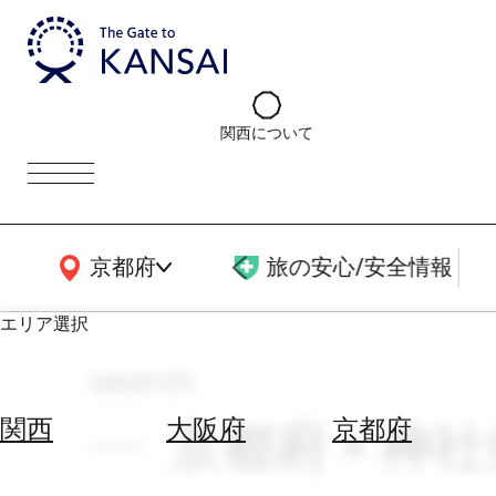
関西について
関西広域MAP
京都府
旅の安心/安全情報
エリア選択
search
エ
リ
京都府 × 神社
関西
大阪府
京都府
ア
を
航
選