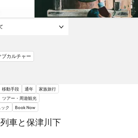
て
サブカルチャー
移動手段
通年
家族旅行
ツアー・周遊観光
ニック
Book Now
コ列車と保津川下