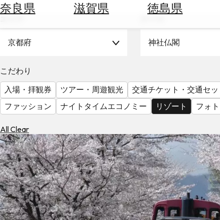
空
ぶ
奈良県
滋賀県
徳島県
券
エリア
テーマ
を
ホ
探
テ
京都府
神社仏閣
す
ル
を
為
こだわり
探
替
す
入場・拝観券
ツアー・周遊観光
交通チケット・交通セッ
を
調
ファッション
ナイトタイムエコノミー
リゾート
フォト
べ
天
る
気
All Clear
を
見
る