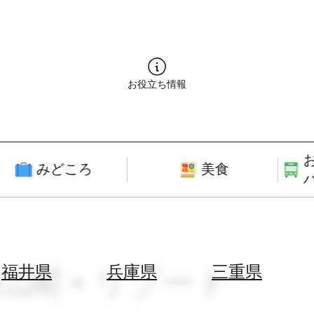
お役立ち情報
みどころ
美食
仏閣 × リゾート
福井県
兵庫県
三重県