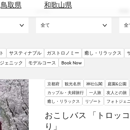
鳥取県
和歌山県
シーン
時期
全て
全
ト
サスティナブル
ガストロノミー
癒し・リラックス
ジェニック
モデルコース
Book Now
京都府
観光名所
神社仏閣
庭園&公園
カップル・夫婦旅行
一人旅
友人との旅
癒し・リラックス
リゾート
フォトジェ
おこしバス 「トロッ
り」