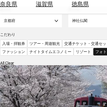
空
ぶ
奈良県
滋賀県
徳島県
券
エリア
テーマ
を
ホ
探
テ
京都府
神社仏閣
す
ル
を
為
こだわり
探
替
す
入場・拝観券
ツアー・周遊観光
交通チケット・交通セッ
を
調
ファッション
ナイトタイムエコノミー
リゾート
フォト
べ
天
る
気
All Clear
を
見
る