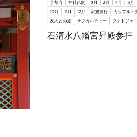
京都府
神社仏閣
2月
3月
4月
5月
10月
11月
12月
家族旅行
カップル・
友人との旅
サブカルチャー
フォトジェ
石清水八幡宮昇殿参拝