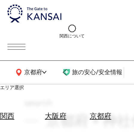
関西について
関西広域MAP
京都府
旅の安心/安全情報
エリア選択
search
エ
リ
京都府 × 神
関西
大阪府
京都府
ア
を
航
選