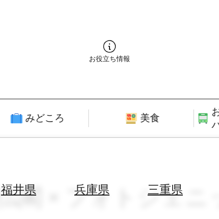
お役立ち情報
みどころ
美食
社仏閣 × フォトジェニ
福井県
兵庫県
三重県