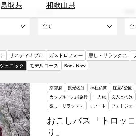
鳥取県
和歌山県
シーン
時期
全て
全
ト
サスティナブル
ガストロノミー
癒し・リラックス
ジェニック
モデルコース
Book Now
京都府
観光名所
神社仏閣
庭園&公園
カップル・夫婦旅行
一人旅
友人との旅
癒し・リラックス
リゾート
フォトジェ
おこしバス 「トロッ
り」