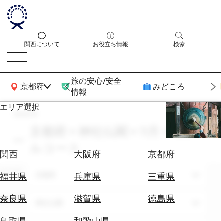
関西について
お役立ち情報
検索
旅の安心/安全
関西広域MAP
京都府
みどころ
情報
エリア選択
search
エ
リ
京都府 × 神社仏閣 × 11月 × モデ
ア
ルコース
を
航
関西
大阪府
京都府
選
空
ぶ
エリア
券
京都府
福井県
兵庫県
三重県
を
ホ
探
奈良県
滋賀県
徳島県
テーマ
神社仏閣
テ
す
ル
鳥取県
和歌山県