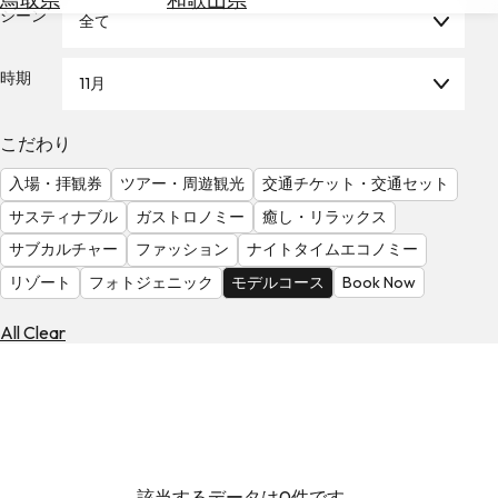
を
シーン
全て
為
探
替
す
を
時期
11月
調
べ
天
こだわり
る
気
を
入場・拝観券
ツアー・周遊観光
交通チケット・交通セット
見
サスティナブル
ガストロノミー
癒し・リラックス
る
サブカルチャー
ファッション
ナイトタイムエコノミー
リゾート
フォトジェニック
モデルコース
Book Now
All Clear
該当するデータは0件です。