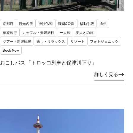
京都府
観光名所
神社仏閣
庭園&公園
移動手段
通年
家族旅行
カップル・夫婦旅行
一人旅
友人との旅
ツアー・周遊観光
癒し・リラックス
リゾート
フォトジェニック
Book Now
おこしバス 「トロッコ列車と保津川下り」
詳しく見る