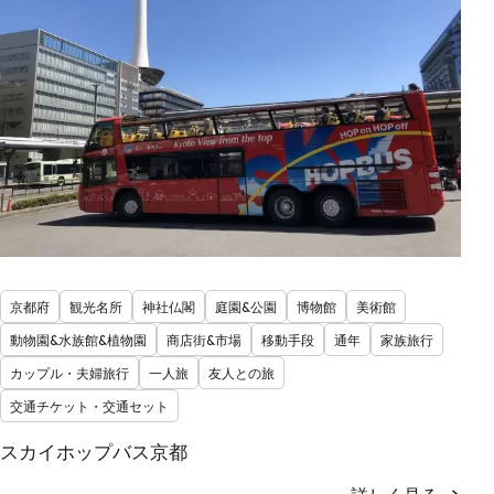
京都府
観光名所
神社仏閣
庭園&公園
博物館
美術館
動物園&水族館&植物園
商店街&市場
移動手段
通年
家族旅行
カップル・夫婦旅行
一人旅
友人との旅
交通チケット・交通セット
スカイホップバス京都