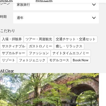
を
シーン
家族旅行
為
探
替
す
を
時期
通年
調
べ
天
こだわり
る
気
を
入場・拝観券
ツアー・周遊観光
交通チケット・交通セット
見
サスティナブル
ガストロノミー
癒し・リラックス
る
サブカルチャー
ファッション
ナイトタイムエコノミー
リゾート
フォトジェニック
モデルコース
Book Now
All Clear