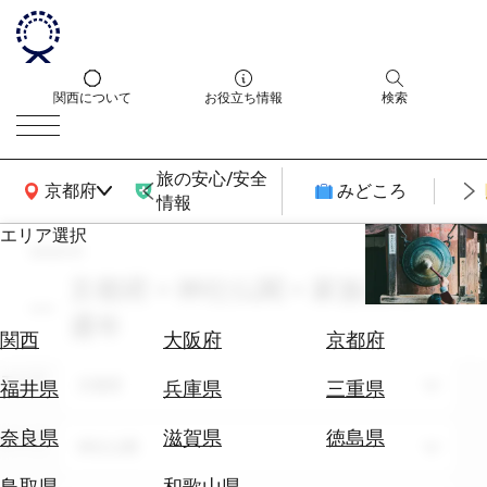
関西について
お役立ち情報
検索
旅の安心/安全
関西広域MAP
京都府
みどころ
情報
エリア選択
search
エ
リ
京都府 × 神社仏閣 × 家族旅行 ×
ア
通年
を
航
関西
大阪府
京都府
選
空
ぶ
エリア
券
京都府
福井県
兵庫県
三重県
を
ホ
探
奈良県
滋賀県
徳島県
テーマ
神社仏閣
テ
す
ル
鳥取県
和歌山県