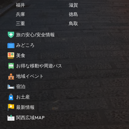
福井
滋賀
兵庫
徳島
三重
鳥取
旅の安心/安全情報
みどころ
美食
お得な移動や周遊パス
地域イベント
宿泊
お土産
最新情報
関西広域MAP