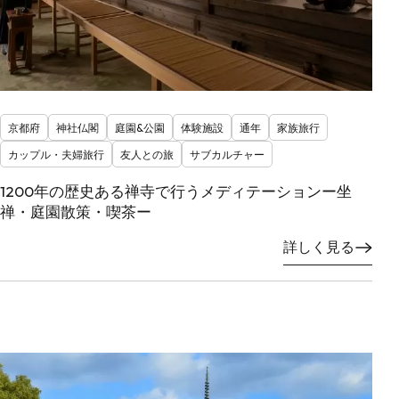
京都府
神社仏閣
庭園&公園
体験施設
通年
家族旅行
カップル・夫婦旅行
友人との旅
サブカルチャー
1200年の歴史ある禅寺で行うメディテーションー坐
禅・庭園散策・喫茶ー
詳しく見る