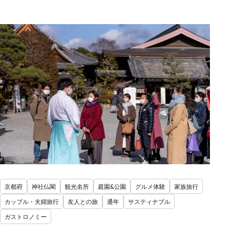
京都府
神社仏閣
観光名所
庭園&公園
グルメ体験
家族旅行
カップル・夫婦旅行
友人との旅
通年
サスティナブル
ガストロノミー