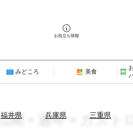
お役立ち情報
みどころ
美食
仏閣 × 通年 × ガスト
福井県
兵庫県
三重県