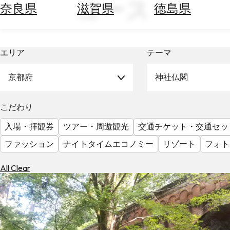
コース
空
ぶ
奈良県
滋賀県
徳島県
券
を
ホ
探
テ
す
エリア
テーマ
ル
を
為
探
京都府
神社仏閣
替
す
を
調
こだわり
べ
天
入場・拝観券
ツアー・周遊観光
交通チケット・交通セッ
る
気
を
ファッション
ナイトタイムエコノミー
リゾート
フォト
見
る
All Clear