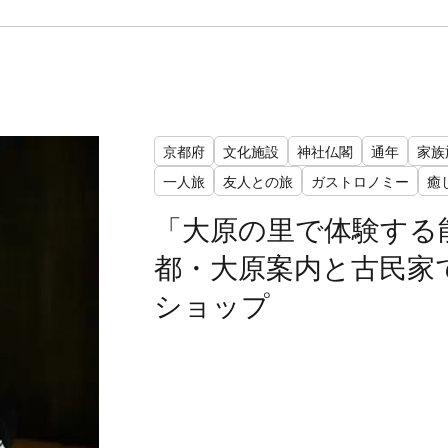
京都府
文化施設
神社仏閣
通年
家族
一人旅
友人との旅
ガストロノミー
癒
「大原の里で体験する
都・大原案内と古民家
ショップ