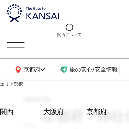
関西について
関西広域MAP
京都府
旅の安心/安全情報
エリア選択
search
エ
リ
京都府 × 神社
関西
大阪府
京都府
ア
を
航
選