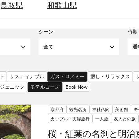
鳥取県
和歌山県
シーン
時期
全て
通
ト
サスティナブル
ガストロノミー
癒し・リラックス
ジェニック
モデルコース
Book Now
京都府
観光名所
神社仏閣
美術館
モ
カップル・夫婦旅行
一人旅
友人との旅
桜・紅葉の名刹と明治