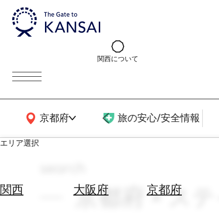
関西について
関西広域MAP
京都府
旅の安心/安全情報
エリア選択
search
エ
リ
京都府 × ステ
関西
大阪府
京都府
ア
を
航
選