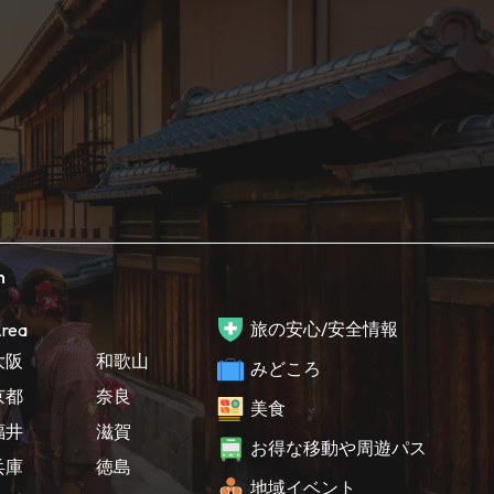
h
旅の安心/安全情報
rea
大阪
和歌山
みどころ
京都
奈良
美食
福井
滋賀
お得な移動や周遊パス
兵庫
徳島
地域イベント