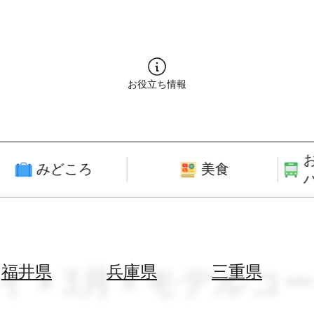
お役立ち情報
みどころ
美食
イ × 3月 × モデルコ
福井県
兵庫県
三重県