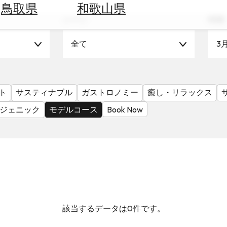
鳥取県
和歌山県
シーン
時期
全て
3
ト
サスティナブル
ガストロノミー
癒し・リラックス
ジェニック
モデルコース
Book Now
該当するデータは0件です。