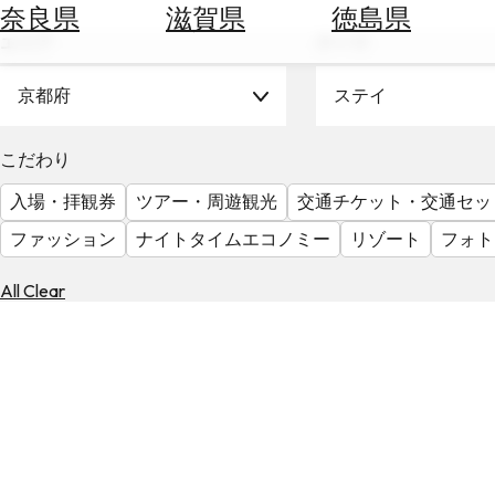
空
ぶ
奈良県
滋賀県
徳島県
券
エリア
テーマ
を
ホ
探
テ
京都府
ステイ
す
ル
を
為
こだわり
探
替
す
入場・拝観券
ツアー・周遊観光
交通チケット・交通セッ
を
調
ファッション
ナイトタイムエコノミー
リゾート
フォト
べ
天
る
気
All Clear
を
見
る