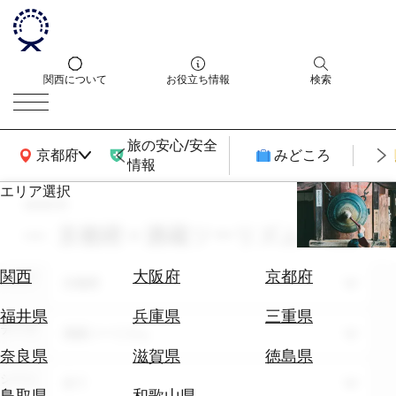
関西について
お役立ち情報
検索
旅の安心/安全
関西広域MAP
京都府
みどころ
情報
エリア選択
search
エ
リ
京都府 × 酒蔵ツーリズム × 5月
ア
を
航
関西
大阪府
京都府
エリア
選
京都府
空
ぶ
券
福井県
兵庫県
三重県
テーマ
を
酒蔵ツーリズム
ホ
探
奈良県
滋賀県
徳島県
テ
す
シーン
全て
ル
鳥取県
和歌山県