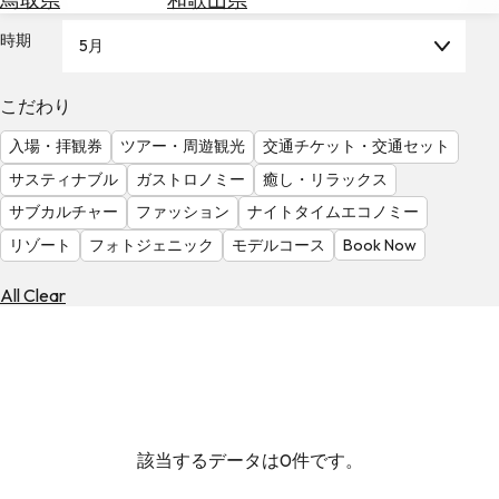
を
為
探
時期
5月
替
す
を
調
こだわり
べ
天
入場・拝観券
ツアー・周遊観光
交通チケット・交通セット
る
気
を
サスティナブル
ガストロノミー
癒し・リラックス
見
サブカルチャー
ファッション
ナイトタイムエコノミー
る
リゾート
フォトジェニック
モデルコース
Book Now
All Clear
該当するデータは0件です。