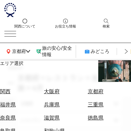
関西について
お役立ち情報
検索
旅の安心/安全
関西広域MAP
京都府
みどころ
情報
エリア選択
search
エ
リ
京都府 × レストラン × 友人との
ア
旅 × 4月
を
航
関西
大阪府
京都府
選
空
ぶ
エリア
券
京都府
福井県
兵庫県
三重県
を
ホ
探
奈良県
滋賀県
徳島県
テーマ
レストラン
テ
す
ル
鳥取県
和歌山県