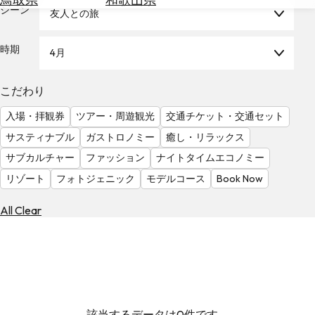
を
シーン
友人との旅
為
探
替
す
を
時期
4月
調
べ
天
こだわり
る
気
を
入場・拝観券
ツアー・周遊観光
交通チケット・交通セット
見
サスティナブル
ガストロノミー
癒し・リラックス
る
サブカルチャー
ファッション
ナイトタイムエコノミー
リゾート
フォトジェニック
モデルコース
Book Now
All Clear
該当するデータは0件です。