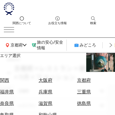
関西について
お役立ち情報
検索
旅の安心/安全
関西広域MAP
京都府
みどころ
情報
エリア選択
search
エ
リ
京都府 × レストラン × 家族旅行
ア
× 11月 × ファッション
を
航
関西
大阪府
京都府
選
空
ぶ
エリア
券
京都府
福井県
兵庫県
三重県
を
ホ
探
奈良県
滋賀県
徳島県
テーマ
レストラン
テ
す
ル
鳥取県
和歌山県