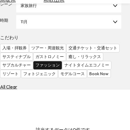
を
シーン
家族旅行
為
探
替
す
を
時期
11月
調
べ
天
こだわり
る
気
を
入場・拝観券
ツアー・周遊観光
交通チケット・交通セット
見
サスティナブル
ガストロノミー
癒し・リラックス
る
サブカルチャー
ファッション
ナイトタイムエコノミー
リゾート
フォトジェニック
モデルコース
Book Now
All Clear
該当するデータは0件です。