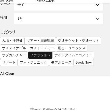
を
シーン
全て
為
探
替
す
を
時期
8月
調
べ
天
こだわり
る
気
を
入場・拝観券
ツアー・周遊観光
交通チケット・交通セット
見
サスティナブル
ガストロノミー
癒し・リラックス
る
サブカルチャー
ファッション
ナイトタイムエコノミー
リゾート
フォトジェニック
モデルコース
Book Now
All Clear
該当するデータは0件です。