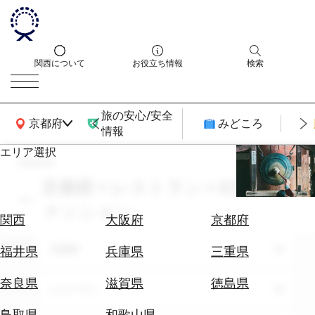
関西について
お役立ち情報
検索
旅の安心/安全
関西広域MAP
京都府
みどころ
情報
エリア選択
search
エ
リ
京都府 × レストラン × 8月 × フ
ア
ァッション
を
航
関西
大阪府
京都府
選
空
ぶ
エリア
券
京都府
福井県
兵庫県
三重県
を
ホ
探
奈良県
滋賀県
徳島県
テーマ
レストラン
テ
す
ル
鳥取県
和歌山県