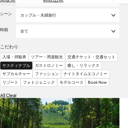
を
為
探
替
シーン
す
カップル・夫婦旅行
を
調
時期
全て
べ
天
る
気
を
こだわり
見
入場・拝観券
ツアー・周遊観光
交通チケット・交通セット
る
サスティナブル
ガストロノミー
癒し・リラックス
サブカルチャー
ファッション
ナイトタイムエコノミー
リゾート
フォトジェニック
モデルコース
Book Now
All Clear