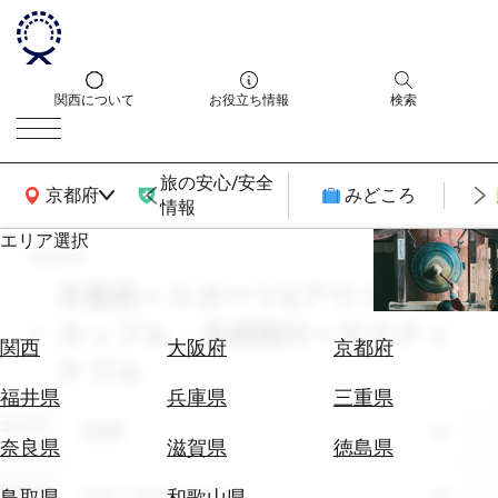
関西について
お役立ち情報
検索
旅の安心/安全
関西広域MAP
京都府
みどころ
情報
エリア選択
search
エ
リ
京都府 × スポーツ&アウトドア ×
ア
カップル・夫婦旅行 × サスティ
を
航
関西
大阪府
京都府
選
ナブル
空
ぶ
券
福井県
兵庫県
三重県
を
エリア
京都府
ホ
探
奈良県
滋賀県
徳島県
テ
す
ル
テーマ
スポーツ&アウトドア
鳥取県
和歌山県