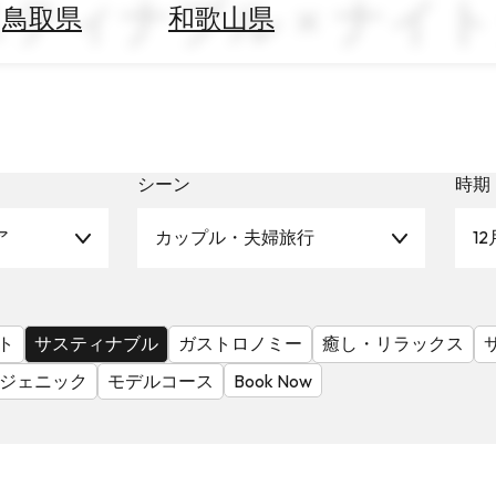
× サスティナブル × 
鳥取県
和歌山県
シーン
時期
ア
カップル・夫婦旅行
12
ト
サスティナブル
ガストロノミー
癒し・リラックス
ジェニック
モデルコース
Book Now