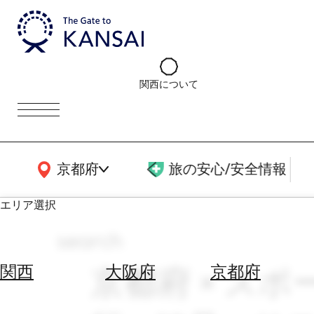
関西について
関西広域MAP
京都府
旅の安心/安全情報
エリア選択
search
エ
リ
京都府 × ス
関西
大阪府
京都府
ア
を
航
選