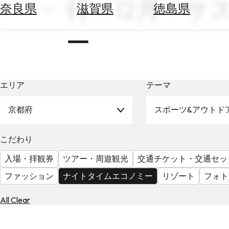
行 × 12月 
空
ぶ
奈良県
滋賀県
徳島県
券
を
ホ
ー
探
テ
す
ル
を
為
探
替
エリア
テーマ
す
を
調
京都府
スポーツ&アウトド
べ
天
る
気
こだわり
を
見
入場・拝観券
ツアー・周遊観光
交通チケット・交通セッ
る
ファッション
ナイトタイムエコノミー
リゾート
フォト
All Clear