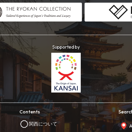
Supported by
Contents
Searc
関西について
A