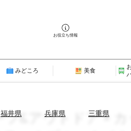
お役立ち情報
みどころ
美食
ポーツ&アウトドア ×
福井県
兵庫県
三重県