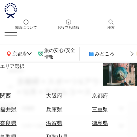
関西について
お役立ち情報
検索
旅の安心/安全
関西広域MAP
京都府
みどころ
情報
エリア選択
search
エ
リ
京都府 × スポーツ&アウトドア
ア
× 12月 × モデルコース
を
航
関西
大阪府
京都府
選
空
ぶ
エリア
券
京都府
福井県
兵庫県
三重県
を
ホ
探
奈良県
滋賀県
徳島県
テーマ
スポーツ&アウトドア
テ
す
ル
鳥取県
和歌山県