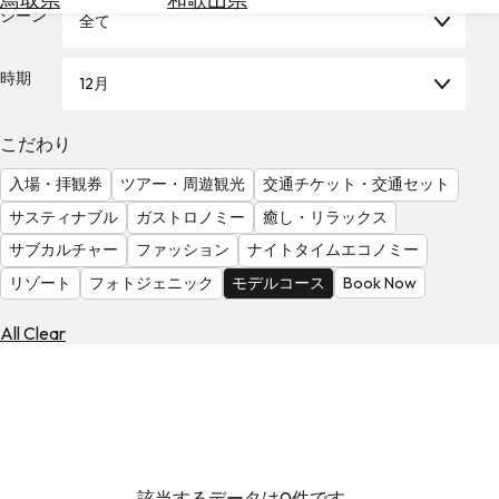
を
シーン
全て
為
探
替
す
を
時期
12月
調
べ
天
こだわり
る
気
を
入場・拝観券
ツアー・周遊観光
交通チケット・交通セット
見
サスティナブル
ガストロノミー
癒し・リラックス
る
サブカルチャー
ファッション
ナイトタイムエコノミー
リゾート
フォトジェニック
モデルコース
Book Now
All Clear
該当するデータは0件です。