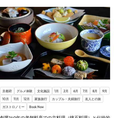
京都府
グルメ体験
文化施設
1月
2月
6月
7月
8月
9月
10月
11月
12月
家族旅行
カップル・夫婦旅行
友人との旅
ガストロノミー
Book Now
創業140年の老舗料亭での京料理（懐石料理）と伝統的