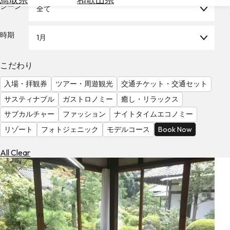
を
シーン
全て
為
探
替
す
を
時期
1月
調
べ
天
こだわり
る
気
を
入場・拝観券
ツアー・周遊観光
交通チケット・交通セット
見
サスティナブル
ガストロノミー
癒し・リラックス
る
サブカルチャー
ファッション
ナイトタイムエコノミー
リゾート
フォトジェニック
モデルコース
Book Now
All Clear