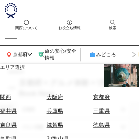
関西について
お役立ち情報
検索
旅の安心/安全
関西広域MAP
京都府
みどころ
情報
エリア選択
search
エ
リ
京都府 × グルメ体験 × 1月 ×
ア
Book Now
を
航
関西
大阪府
京都府
選
空
ぶ
エリア
京都府
券
福井県
兵庫県
三重県
を
ホ
探
奈良県
滋賀県
徳島県
テーマ
グルメ体験
テ
す
ル
鳥取県
和歌山県