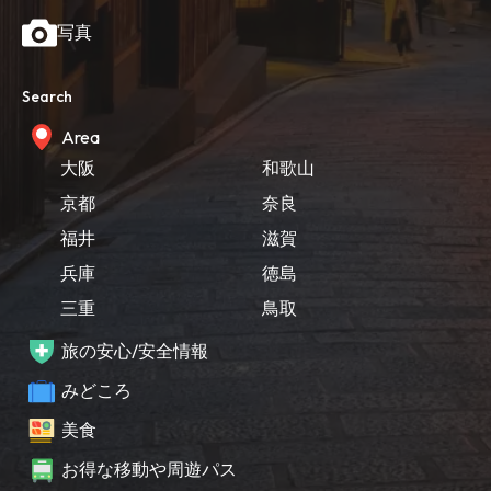
写真
Search
Area
大阪
和歌山
京都
奈良
福井
滋賀
兵庫
徳島
三重
鳥取
旅の安心/安全情報
みどころ
美食
お得な移動や周遊パス