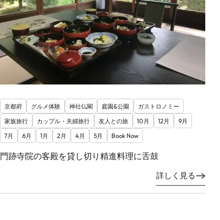
京都府
グルメ体験
神社仏閣
庭園&公園
ガストロノミー
家族旅行
カップル・夫婦旅行
友人との旅
10月
12月
9月
7月
6月
1月
2月
4月
5月
Book Now
門跡寺院の客殿を貸し切り精進料理に舌鼓
詳しく見る