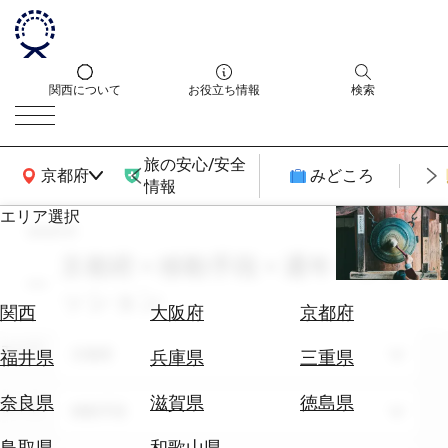
関西について
お役立ち情報
検索
旅の安心/安全
関西広域MAP
京都府
みどころ
情報
エリア選択
search
エ
リ
京都府 × 移動手段 × 通年 × ファ
ア
ッション
を
航
関西
大阪府
京都府
選
空
ぶ
エリア
券
京都府
福井県
兵庫県
三重県
を
ホ
探
奈良県
滋賀県
徳島県
テーマ
移動手段
テ
す
ル
鳥取県
和歌山県