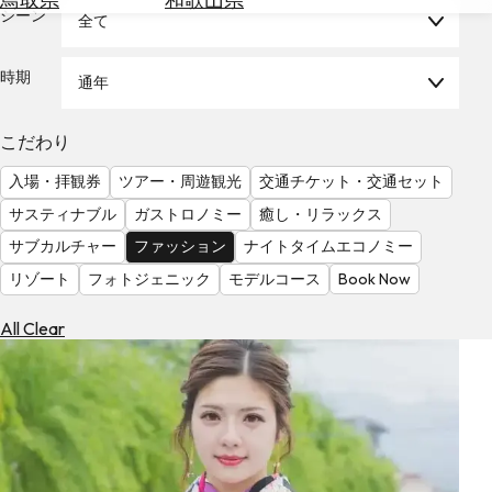
を
シーン
全て
為
探
替
す
を
時期
通年
調
べ
天
こだわり
る
気
を
入場・拝観券
ツアー・周遊観光
交通チケット・交通セット
見
サスティナブル
ガストロノミー
癒し・リラックス
る
サブカルチャー
ファッション
ナイトタイムエコノミー
リゾート
フォトジェニック
モデルコース
Book Now
All Clear