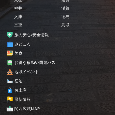
福井
滋賀
兵庫
徳島
三重
鳥取
旅の安心/安全情報
みどころ
美食
お得な移動や周遊パス
地域イベント
宿泊
お土産
最新情報
関西広域MAP