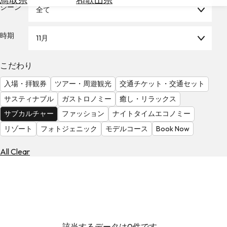
を
シーン
全て
為
探
替
す
を
時期
11月
調
べ
天
こだわり
る
気
を
入場・拝観券
ツアー・周遊観光
交通チケット・交通セット
見
サスティナブル
ガストロノミー
癒し・リラックス
る
サブカルチャー
ファッション
ナイトタイムエコノミー
リゾート
フォトジェニック
モデルコース
Book Now
All Clear
該当するデータは0件です。