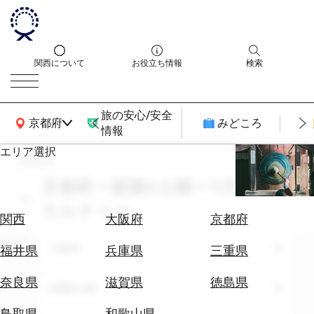
関西について
お役立ち情報
検索
旅の安心/安全
関西広域MAP
京都府
みどころ
情報
エリア選択
search
エ
リ
京都府 × 庭園&公園 × 11月 × サブ
ア
カルチャー
を
航
関西
大阪府
京都府
選
空
ぶ
エリア
券
京都府
福井県
兵庫県
三重県
を
ホ
探
奈良県
滋賀県
徳島県
テーマ
庭園&公園
テ
す
ル
鳥取県
和歌山県