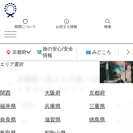
関西について
お役立ち情報
検索
旅の安心/安全
関西広域MAP
京都府
みどころ
情報
エリア選択
search
エ
リ
京都府 × 友人との旅 × 5月 × ナイ
ア
トタイムエコノミー
を
航
関西
大阪府
京都府
選
空
ぶ
エリア
券
京都府
福井県
兵庫県
三重県
を
ホ
探
奈良県
滋賀県
徳島県
テーマ
全て
テ
す
ル
鳥取県
和歌山県