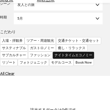
を
シーン
友人との旅
為
探
替
す
を
時期
5月
調
べ
天
こだわり
る
気
を
入場・拝観券
ツアー・周遊観光
交通チケット・交通セット
見
サスティナブル
ガストロノミー
癒し・リラックス
る
サブカルチャー
ファッション
ナイトタイムエコノミー
リゾート
フォトジェニック
モデルコース
Book Now
All Clear
該当するデータは0件です。