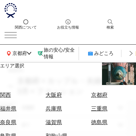
関西について
お役立ち情報
検索
旅の安心/安全
関西広域MAP
京都府
みどころ
情報
エリア選択
search
エ
リ
京都府 × カップル・夫婦旅行 ×
ア
3月 × ファッション
を
航
関西
大阪府
京都府
選
空
ぶ
エリア
券
京都府
福井県
兵庫県
三重県
を
ホ
探
奈良県
滋賀県
徳島県
テーマ
全て
テ
す
ル
鳥取県
和歌山県