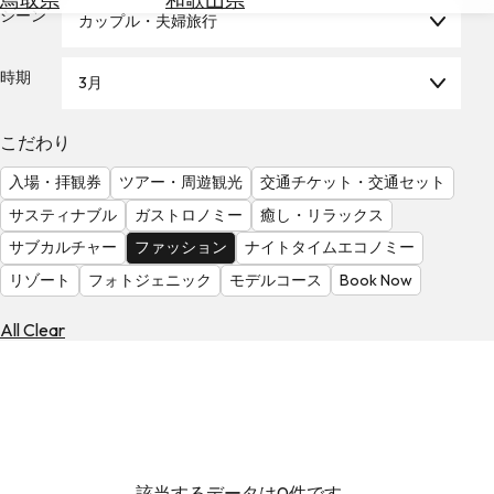
を
シーン
カップル・夫婦旅行
為
探
替
す
を
時期
3月
調
べ
天
こだわり
る
気
を
入場・拝観券
ツアー・周遊観光
交通チケット・交通セット
見
サスティナブル
ガストロノミー
癒し・リラックス
る
サブカルチャー
ファッション
ナイトタイムエコノミー
リゾート
フォトジェニック
モデルコース
Book Now
All Clear
該当するデータは0件です。