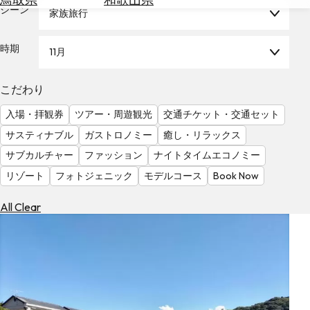
を
シーン
家族旅行
為
探
替
す
を
時期
11月
調
べ
天
こだわり
る
気
を
入場・拝観券
ツアー・周遊観光
交通チケット・交通セット
見
サスティナブル
ガストロノミー
癒し・リラックス
る
サブカルチャー
ファッション
ナイトタイムエコノミー
リゾート
フォトジェニック
モデルコース
Book Now
All Clear