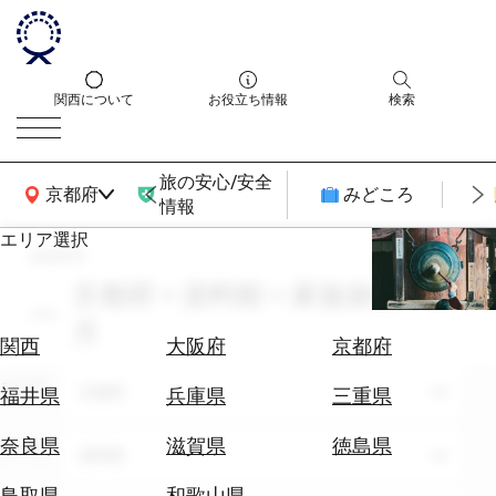
関西について
お役立ち情報
検索
旅の安心/安全
関西広域MAP
京都府
みどころ
情報
エリア選択
search
エ
リ
京都府 × 資料館 × 家族旅行 × 11
ア
月
を
航
関西
大阪府
京都府
選
空
ぶ
エリア
券
京都府
福井県
兵庫県
三重県
を
ホ
探
奈良県
滋賀県
徳島県
テーマ
資料館
テ
す
ル
鳥取県
和歌山県