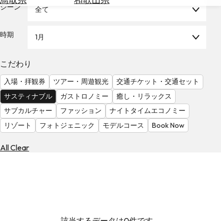
を
シーン
全て
為
探
替
す
を
時期
1月
調
べ
天
こだわり
る
気
を
入場・拝観券
ツアー・周遊観光
交通チケット・交通セット
見
サスティナブル
ガストロノミー
癒し・リラックス
る
サブカルチャー
ファッション
ナイトタイムエコノミー
リゾート
フォトジェニック
モデルコース
Book Now
All Clear
該当するデータは0件です。