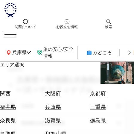
関西について
お役立ち情報
検索
旅の安心/安全
関西広域MAP
兵庫県
みどころ
情報
エリア選択
search
エ
リ
兵庫県 × 動物園&水族館&植物園
ア
× 1月 × サスティナブル
を
航
関西
大阪府
京都府
選
空
ぶ
エリア
券
兵庫県
福井県
兵庫県
三重県
を
ホ
探
奈良県
滋賀県
徳島県
テーマ
動物園&水族館&植物園
テ
す
ル
鳥取県
和歌山県