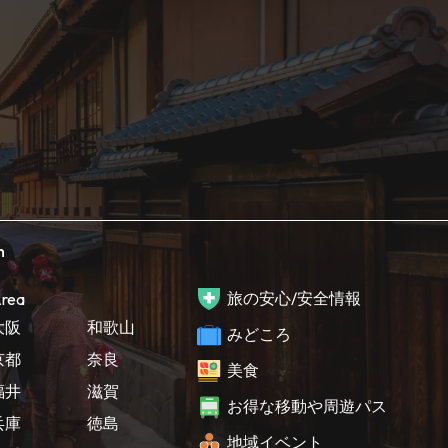
h
旅の安心/安全情報
rea
大阪
和歌山
みどころ
京都
奈良
美食
福井
滋賀
お得な移動や周遊パス
兵庫
徳島
地域イベント