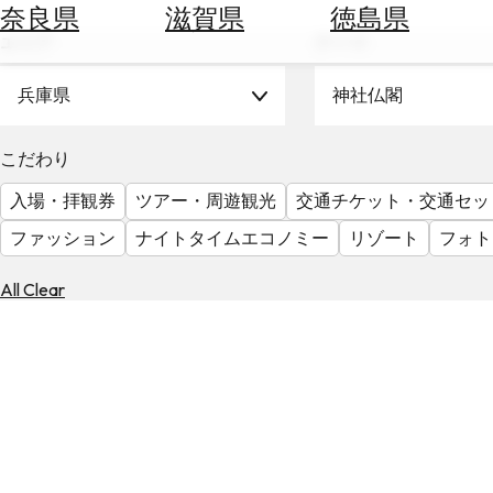
空
ぶ
奈良県
滋賀県
徳島県
券
エリア
テーマ
を
ホ
探
テ
兵庫県
神社仏閣
す
ル
を
為
こだわり
探
替
す
入場・拝観券
ツアー・周遊観光
交通チケット・交通セッ
を
調
ファッション
ナイトタイムエコノミー
リゾート
フォト
べ
天
る
気
All Clear
を
見
る