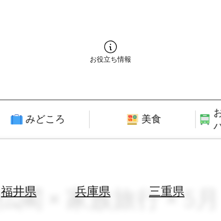
お役立ち情報
みどころ
美食
仏閣 × 家族旅行 × 5月
福井県
兵庫県
三重県