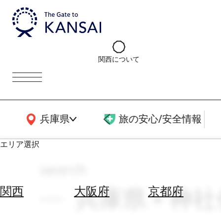
関西について
関西広域MAP
兵庫県
旅の安心/安全情報
エリア選択
search
エ
リ
兵庫県 × 神社
関西
大阪府
京都府
ア
を
航
選