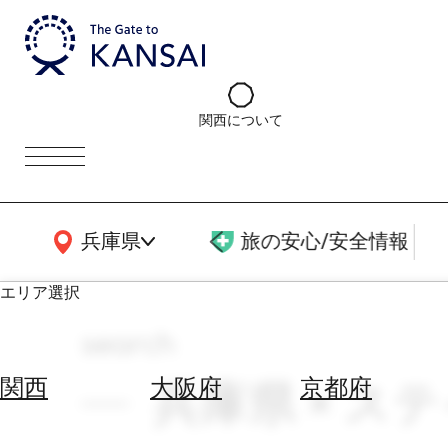
関西について
関西広域MAP
兵庫県
旅の安心/安全情報
エリア選択
search
エ
リ
兵庫県 × ステ
関西
大阪府
京都府
ア
を
航
選