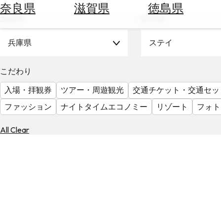
空
ぶ
奈良県
滋賀県
徳島県
券
エリア
テーマ
を
ホ
探
テ
兵庫県
ステイ
す
ル
を
為
こだわり
探
替
す
入場・拝観券
ツアー・周遊観光
交通チケット・交通セッ
を
調
ファッション
ナイトタイムエコノミー
リゾート
フォト
べ
天
る
気
All Clear
を
見
る