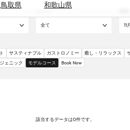
鳥取県
和歌山県
シーン
時期
全て
11
ト
サスティナブル
ガストロノミー
癒し・リラックス
ジェニック
モデルコース
Book Now
該当するデータは0件です。