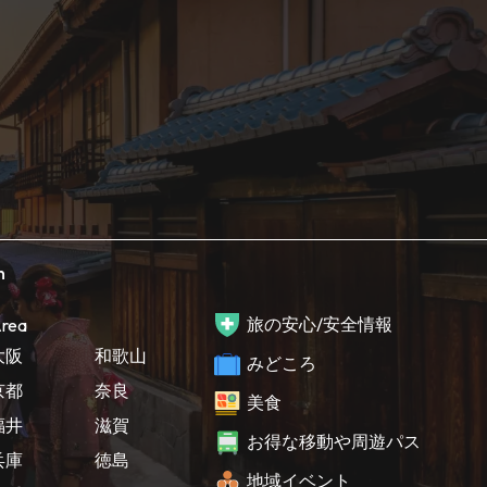
h
旅の安心/安全情報
rea
大阪
和歌山
みどころ
京都
奈良
美食
福井
滋賀
お得な移動や周遊パス
兵庫
徳島
地域イベント