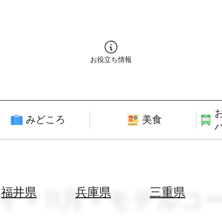
お役立ち情報
みどころ
美食
イ × 11月 × モデルコ
福井県
兵庫県
三重県