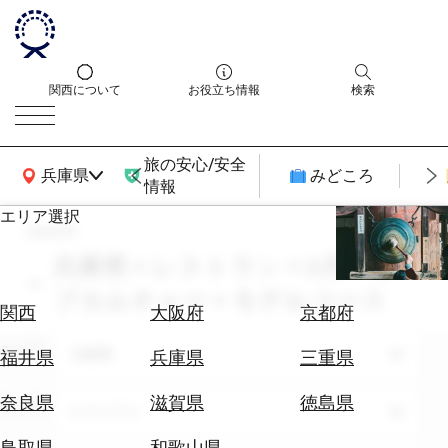
関西について
お役立ち情報
検索
旅の安心/安全
関西広域MAP
兵庫県
みどころ
情報
エリア選択
search
エ
リ
兵庫県 × レストラン × 6月 × サ
ア
ブカルチャー × モデルコース
を
航
関西
大阪府
京都府
選
空
ぶ
エリア
券
兵庫県
福井県
兵庫県
三重県
を
ホ
探
奈良県
滋賀県
徳島県
テーマ
レストラン
テ
す
ル
鳥取県
和歌山県