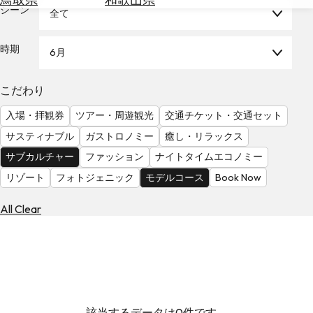
を
シーン
全て
為
探
替
す
を
時期
6月
調
べ
天
こだわり
る
気
を
入場・拝観券
ツアー・周遊観光
交通チケット・交通セット
見
サスティナブル
ガストロノミー
癒し・リラックス
る
サブカルチャー
ファッション
ナイトタイムエコノミー
リゾート
フォトジェニック
モデルコース
Book Now
All Clear
該当するデータは0件です。