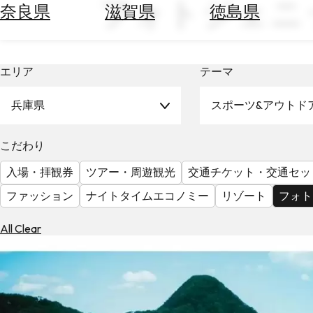
フォトジェニ
空
ぶ
奈良県
滋賀県
徳島県
券
を
ホ
探
テ
す
エリア
テーマ
ル
を
為
探
兵庫県
スポーツ&アウトド
替
す
を
調
こだわり
べ
天
入場・拝観券
ツアー・周遊観光
交通チケット・交通セッ
る
気
を
ファッション
ナイトタイムエコノミー
リゾート
フォト
見
る
All Clear