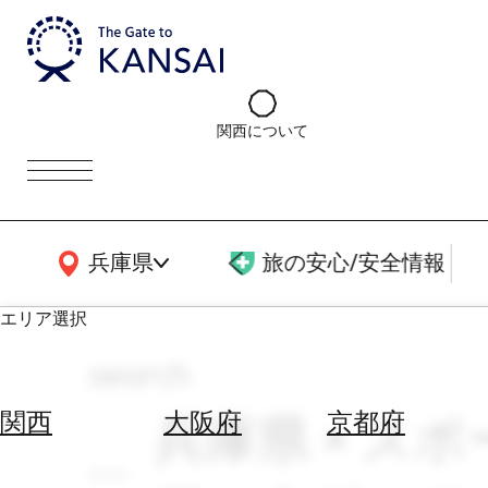
関西について
関西広域MAP
兵庫県
旅の安心/安全情報
エリア選択
search
エ
リ
兵庫県 × ス
関西
大阪府
京都府
ア
を
航
選