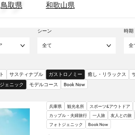
ック
鳥取県
和歌山県
シーン
時期
ア
全て
全
ト
サスティナブル
ガストロノミー
癒し・リラックス
ジェニック
モデルコース
Book Now
兵庫県
観光名所
スポーツ&アウトドア
カップル・夫婦旅行
一人旅
友人との旅
フォトジェニック
Book Now