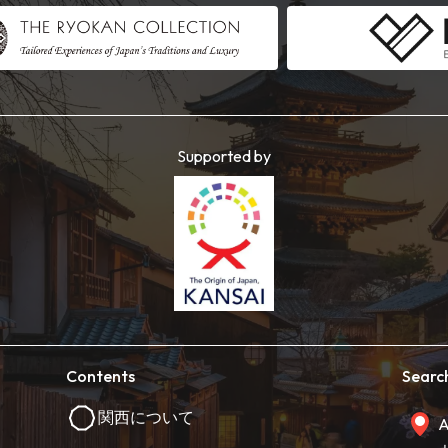
Supported by
Contents
Searc
関西について
A