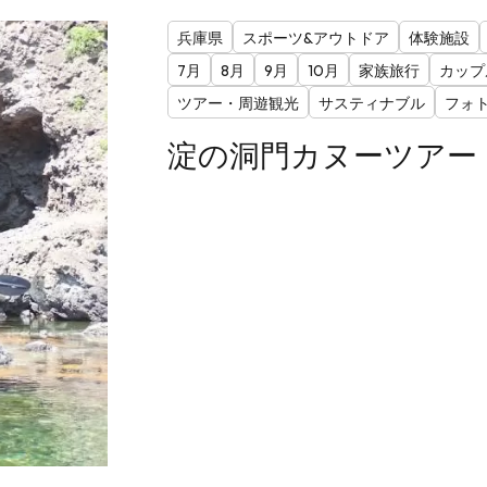
兵庫県
スポーツ&アウトドア
体験施設
7月
8月
9月
10月
家族旅行
カップ
ツアー・周遊観光
サスティナブル
フォ
淀の洞門カヌーツアー