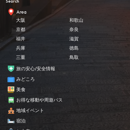
Search
Area
大阪
和歌山
京都
奈良
福井
滋賀
兵庫
徳島
三重
鳥取
旅の安心/安全情報
みどころ
美食
お得な移動や周遊パス
地域イベント
宿泊