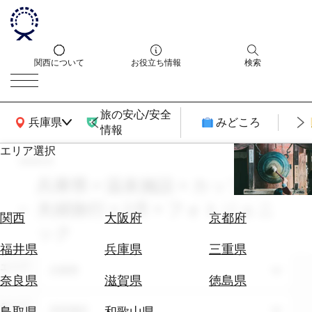
関西について
お役立ち情報
検索
旅の安心/安全
関西広域MAP
兵庫県
みどころ
情報
エリア選択
search
エ
リ
兵庫県 × 温泉施設 × カップル・
ア
夫婦旅行 × 2月 × フォトジェニ
を
航
関西
大阪府
京都府
選
ック
空
ぶ
券
福井県
兵庫県
三重県
を
エリア
兵庫県
ホ
探
奈良県
滋賀県
徳島県
テ
す
ル
テーマ
温泉施設
鳥取県
和歌山県