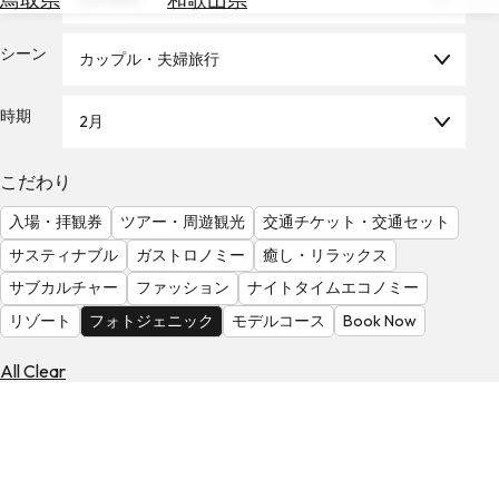
を
為
探
替
シーン
す
カップル・夫婦旅行
を
調
時期
2月
べ
天
る
気
を
こだわり
見
入場・拝観券
ツアー・周遊観光
交通チケット・交通セット
る
サスティナブル
ガストロノミー
癒し・リラックス
サブカルチャー
ファッション
ナイトタイムエコノミー
リゾート
フォトジェニック
モデルコース
Book Now
All Clear