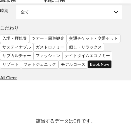
を
為
探
時期
全て
替
す
を
調
こだわり
べ
天
入場・拝観券
ツアー・周遊観光
交通チケット・交通セット
る
気
を
サスティナブル
ガストロノミー
癒し・リラックス
見
サブカルチャー
ファッション
ナイトタイムエコノミー
る
リゾート
フォトジェニック
モデルコース
Book Now
All Clear
該当するデータは0件です。