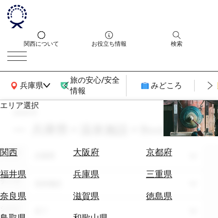
関西について
お役立ち情報
検索
旅の安心/安全
関西広域MAP
兵庫県
みどころ
情報
エリア選択
search
エ
リ
兵庫県 × 温泉施設 × Book Now
ア
を
航
関西
大阪府
京都府
エリア
選
兵庫県
空
ぶ
券
福井県
兵庫県
三重県
テーマ
を
温泉施設
ホ
探
奈良県
滋賀県
徳島県
テ
す
シーン
全て
ル
鳥取県
和歌山県