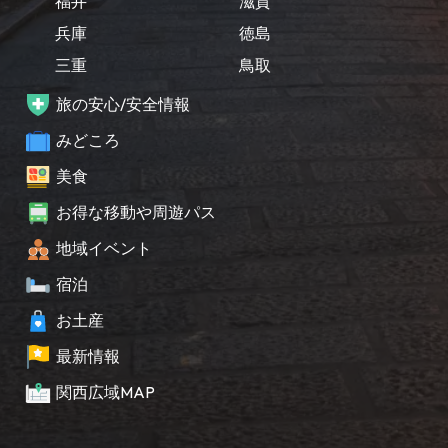
福井
滋賀
兵庫
徳島
三重
鳥取
旅の安心/安全情報
みどころ
美食
お得な移動や周遊パス
地域イベント
宿泊
お土産
最新情報
関西広域MAP