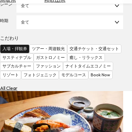
を
シーン
全て
為
探
替
す
を
時期
全て
調
べ
天
こだわり
る
気
を
入場・拝観券
ツアー・周遊観光
交通チケット・交通セット
見
サスティナブル
ガストロノミー
癒し・リラックス
る
サブカルチャー
ファッション
ナイトタイムエコノミー
リゾート
フォトジェニック
モデルコース
Book Now
All Clear