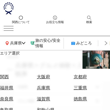
関西について
お役立ち情報
検索
旅の安心/安全
関西広域MAP
兵庫県
みどころ
情報
エリア選択
search
エ
リ
兵庫県 × グルメ体験 × 入場・拝
ア
観券
を
航
関西
大阪府
京都府
選
空
ぶ
エリア
券
兵庫県
福井県
兵庫県
三重県
を
ホ
探
奈良県
滋賀県
徳島県
テーマ
グルメ体験
テ
す
ル
鳥取県
和歌山県