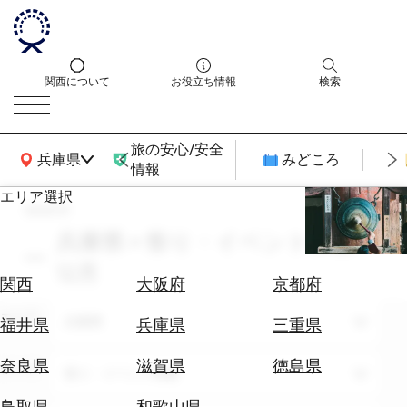
関西について
お役立ち情報
検索
旅の安心/安全
関西広域MAP
兵庫県
みどころ
情報
エリア選択
search
エ
リ
兵庫県 × 祭り・イベント体験 ×
ア
12月
を
航
関西
大阪府
京都府
選
空
ぶ
エリア
券
兵庫県
福井県
兵庫県
三重県
を
ホ
探
奈良県
滋賀県
徳島県
テーマ
祭り・イベント体験
テ
す
ル
鳥取県
和歌山県