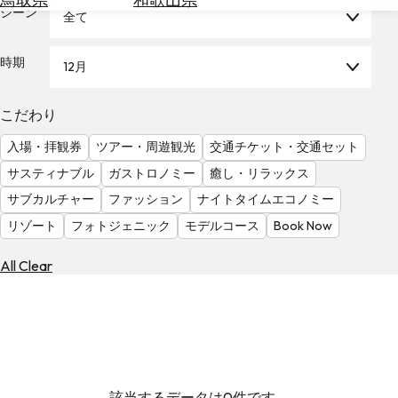
を
シーン
全て
為
探
替
す
を
時期
12月
調
べ
天
こだわり
る
気
を
入場・拝観券
ツアー・周遊観光
交通チケット・交通セット
見
サスティナブル
ガストロノミー
癒し・リラックス
る
サブカルチャー
ファッション
ナイトタイムエコノミー
リゾート
フォトジェニック
モデルコース
Book Now
All Clear
該当するデータは0件です。