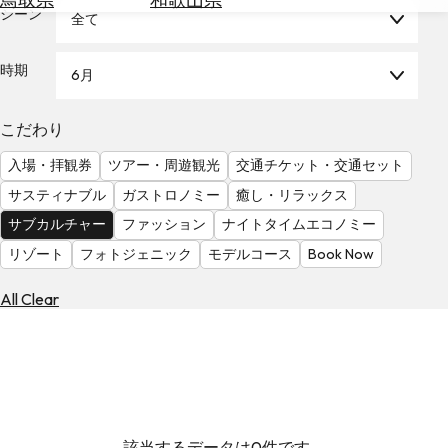
を
シーン
全て
為
探
替
す
を
時期
6月
調
べ
天
こだわり
る
気
を
入場・拝観券
ツアー・周遊観光
交通チケット・交通セット
見
サスティナブル
ガストロノミー
癒し・リラックス
る
サブカルチャー
ファッション
ナイトタイムエコノミー
リゾート
フォトジェニック
モデルコース
Book Now
All Clear
該当するデータは0件です。