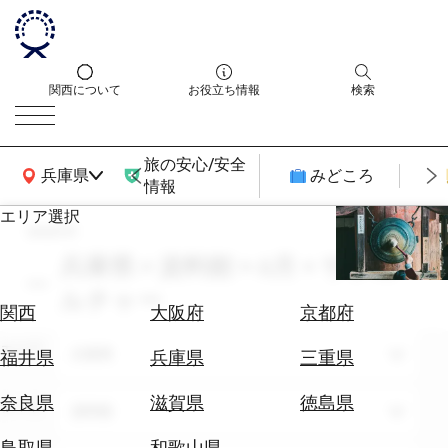
関西について
お役立ち情報
検索
旅の安心/安全
関西広域MAP
兵庫県
みどころ
情報
エリア選択
search
エ
リ
兵庫県 × 資料館 × 6月 × サブカ
ア
ルチャー
を
航
関西
大阪府
京都府
選
空
ぶ
エリア
券
兵庫県
福井県
兵庫県
三重県
を
ホ
探
奈良県
滋賀県
徳島県
テーマ
資料館
テ
す
ル
鳥取県
和歌山県