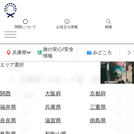
関西について
お役立ち情報
検索
旅の安心/安全
関西広域MAP
兵庫県
みどころ
情報
エリア選択
search
エ
リ
兵庫県 × 4月 × 入場・拝観券
ア
を
航
関西
大阪府
京都府
エリア
選
兵庫県
空
ぶ
券
福井県
兵庫県
三重県
テーマ
を
全て
ホ
探
奈良県
滋賀県
徳島県
テ
す
シーン
全て
ル
鳥取県
和歌山県