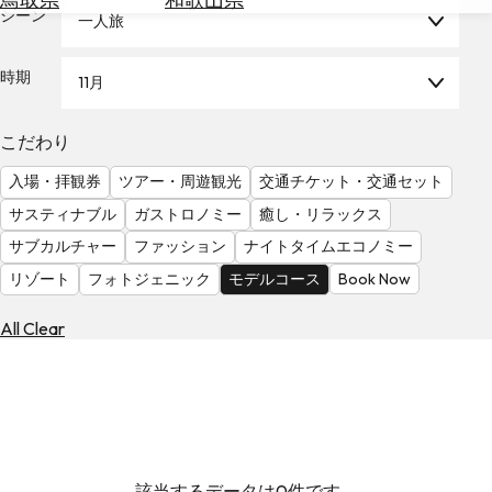
を
シーン
一人旅
為
探
替
す
を
時期
11月
調
べ
天
こだわり
る
気
を
入場・拝観券
ツアー・周遊観光
交通チケット・交通セット
見
サスティナブル
ガストロノミー
癒し・リラックス
る
サブカルチャー
ファッション
ナイトタイムエコノミー
リゾート
フォトジェニック
モデルコース
Book Now
All Clear
該当するデータは0件です。