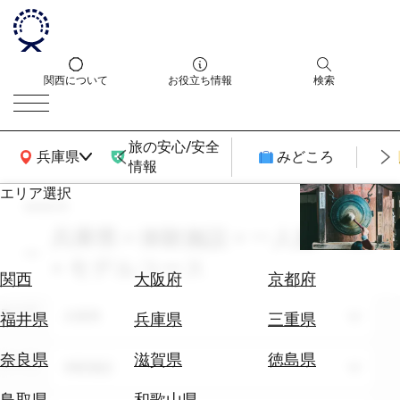
関西について
お役立ち情報
検索
旅の安心/安全
関西広域MAP
兵庫県
みどころ
情報
エリア選択
search
エ
リ
兵庫県 × 体験施設 × 一人旅 × 11月
ア
× モデルコース
を
航
関西
大阪府
京都府
選
空
ぶ
エリア
券
兵庫県
福井県
兵庫県
三重県
を
ホ
探
奈良県
滋賀県
徳島県
テーマ
体験施設
テ
す
ル
鳥取県
和歌山県