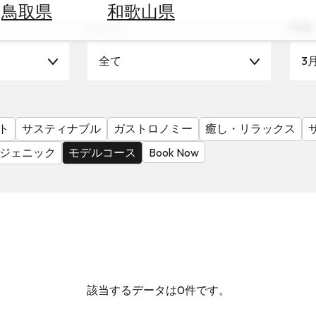
鳥取県
和歌山県
シーン
時期
全て
3
ト
サスティナブル
ガストロノミー
癒し・リラックス
ジェニック
モデルコース
Book Now
該当するデータは0件です。