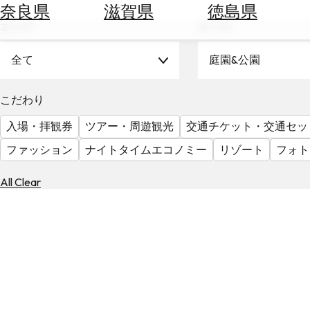
空
ぶ
奈良県
滋賀県
徳島県
券
エリア
テーマ
を
ホ
探
テ
全て
庭園&公園
す
ル
を
為
こだわり
探
替
す
入場・拝観券
ツアー・周遊観光
交通チケット・交通セッ
を
調
ファッション
ナイトタイムエコノミー
リゾート
フォト
べ
天
る
気
All Clear
を
見
る