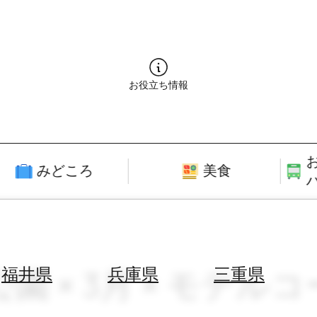
お役立ち情報
みどころ
美食
公園 × 3月 × モデル
福井県
兵庫県
三重県