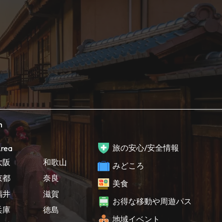
h
旅の安心/安全情報
rea
大阪
和歌山
みどころ
京都
奈良
美食
福井
滋賀
お得な移動や周遊パス
兵庫
徳島
地域イベント