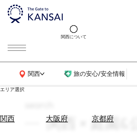
関西について
関西広域MAP
関西
旅の安心/安全情報
エリア選択
search
エ
リ
関西 × 庭園&
関西
大阪府
京都府
ア
を
航
選