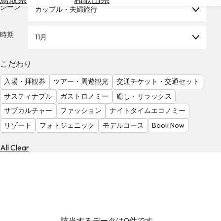
を
シーン
カップル・夫婦旅行
為
探
替
す
を
時期
11月
調
べ
天
こだわり
る
気
を
入場・拝観券
ツアー・周遊観光
交通チケット・交通セット
見
サスティナブル
ガストロノミー
癒し・リラックス
る
サブカルチャー
ファッション
ナイトタイムエコノミー
リゾート
フォトジェニック
モデルコース
Book Now
All Clear
該当するデータは0件です。