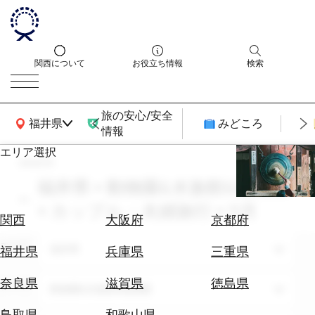
関西について
お役立ち情報
検索
旅の安心/安全
関西広域MAP
福井県
みどころ
情報
エリア選択
search
エ
リ
福井県 × 動物園&水族館&植物園
ア
× カップル・夫婦旅行 × 11月
を
航
関西
大阪府
京都府
選
空
ぶ
エリア
券
福井県
福井県
兵庫県
三重県
を
ホ
探
奈良県
滋賀県
徳島県
テーマ
動物園&水族館&植物園
テ
す
ル
鳥取県
和歌山県