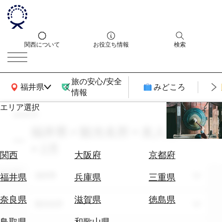
関西について
お役立ち情報
検索
旅の安心/安全
関西広域MAP
福井県
みどころ
情報
エリア選択
search
エ
リ
福井県 × 観光名所 × 友人との旅
ア
× 2月
を
航
関西
大阪府
京都府
選
空
ぶ
エリア
券
福井県
福井県
兵庫県
三重県
を
ホ
探
奈良県
滋賀県
徳島県
テーマ
観光名所
テ
す
ル
鳥取県
和歌山県