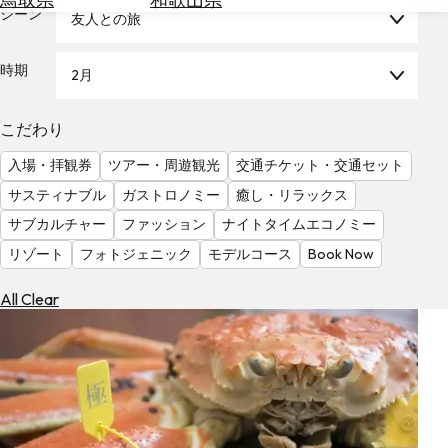
を
シーン
友人との旅
為
探
替
す
を
時期
2月
調
べ
天
こだわり
る
気
を
入場・拝観券
ツアー・周遊観光
交通チケット・交通セット
見
サスティナブル
ガストロノミー
癒し・リラックス
る
サブカルチャー
ファッション
ナイトタイムエコノミー
リゾート
フォトジェニック
モデルコース
Book Now
All Clear