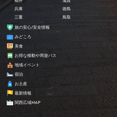
福井
滋賀
兵庫
徳島
三重
鳥取
旅の安心/安全情報
みどころ
美食
お得な移動や周遊パス
地域イベント
宿泊
お土産
最新情報
関西広域MAP