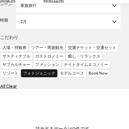
を
シーン
家族旅行
為
探
替
す
を
時期
2月
調
べ
天
こだわり
る
気
を
入場・拝観券
ツアー・周遊観光
交通チケット・交通セット
見
サスティナブル
ガストロノミー
癒し・リラックス
る
サブカルチャー
ファッション
ナイトタイムエコノミー
リゾート
フォトジェニック
モデルコース
Book Now
All Clear
該当するデータは0件です。