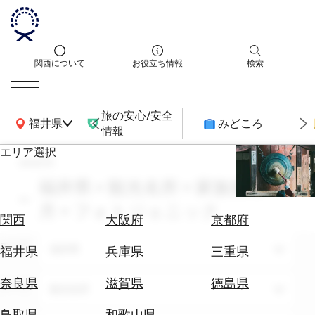
関西について
お役立ち情報
検索
旅の安心/安全
関西広域MAP
福井県
みどころ
情報
エリア選択
search
エ
リ
福井県 × 観光名所 × 家族旅行 × 2
ア
月 × フォトジェニック
を
航
関西
大阪府
京都府
選
空
ぶ
エリア
券
福井県
福井県
兵庫県
三重県
を
ホ
探
奈良県
滋賀県
徳島県
テーマ
観光名所
テ
す
ル
鳥取県
和歌山県