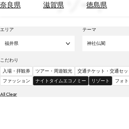
× リゾート
空
ぶ
奈良県
滋賀県
徳島県
券
を
ホ
探
テ
す
エリア
テーマ
ル
を
為
探
福井県
神社仏閣
替
す
を
調
こだわり
べ
天
入場・拝観券
ツアー・周遊観光
交通チケット・交通セッ
る
気
を
ファッション
ナイトタイムエコノミー
リゾート
フォト
見
る
All Clear