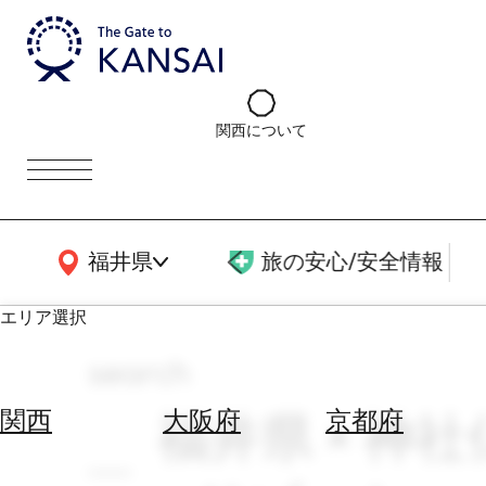
関西について
関西広域MAP
福井県
旅の安心/安全情報
エリア選択
search
エ
リ
福井県 × 神社
関西
大阪府
京都府
ア
を
航
選