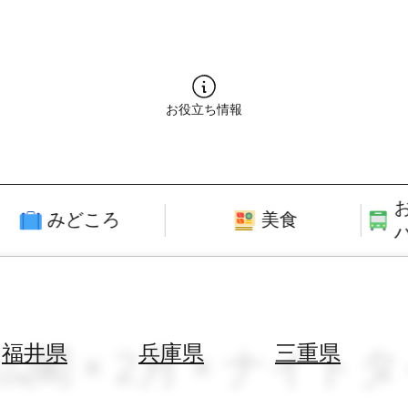
お役立ち情報
みどころ
美食
仏閣 × 2月 × ナイ
福井県
兵庫県
三重県