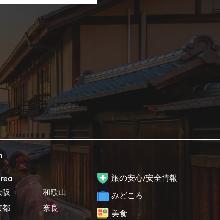
h
旅の安心/安全情報
rea
大阪
和歌山
みどころ
京都
奈良
美食