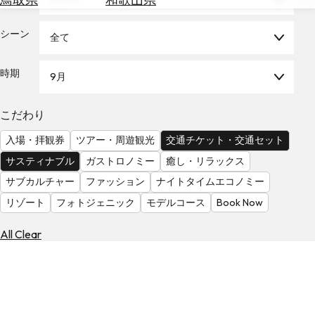
を
為
探
替
シーン
す
全て
を
調
時期
9月
べ
天
る
気
を
こだわり
見
入場・拝観券
ツアー・周遊観光
交通チケット・交通セット
る
サスティナブル
ガストロノミー
癒し・リラックス
サブカルチャー
ファッション
ナイトタイムエコノミー
リゾート
フォトジェニック
モデルコース
Book Now
All Clear