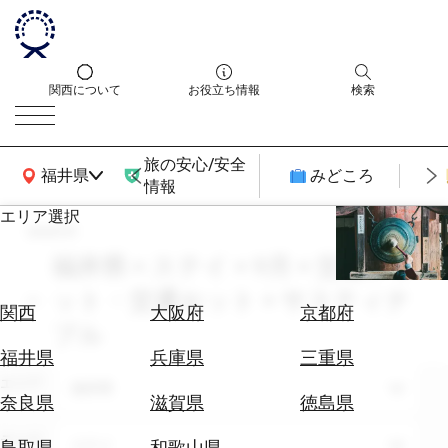
関西について
お役立ち情報
検索
旅の安心/安全
関西広域MAP
福井県
みどころ
情報
エリア選択
search
エ
リ
福井県 × ステイ × 9月 × 交通チケ
ア
ット・交通セット × サスティナ
を
航
関西
大阪府
京都府
選
ブル
空
ぶ
券
福井県
兵庫県
三重県
を
エリア
福井県
ホ
探
奈良県
滋賀県
徳島県
テ
す
ル
テーマ
ステイ
鳥取県
和歌山県