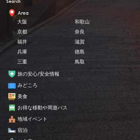
Search
Area
大阪
和歌山
京都
奈良
福井
滋賀
兵庫
徳島
三重
鳥取
旅の安心/安全情報
みどころ
美食
お得な移動や周遊パス
地域イベント
宿泊