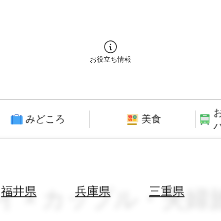
お役立ち情報
みどころ
美食
テイ × カップル・夫婦
福井県
兵庫県
三重県