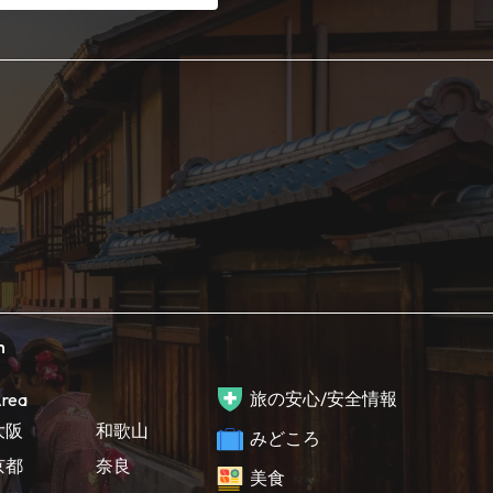
h
旅の安心/安全情報
rea
大阪
和歌山
みどころ
京都
奈良
美食