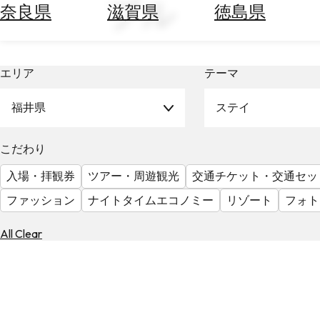
ブル
空
ぶ
奈良県
滋賀県
徳島県
券
を
ホ
探
テ
す
エリア
テーマ
ル
を
為
探
福井県
ステイ
替
す
を
調
こだわり
べ
天
入場・拝観券
ツアー・周遊観光
交通チケット・交通セッ
る
気
を
ファッション
ナイトタイムエコノミー
リゾート
フォト
見
る
All Clear