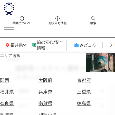
関西について
お役立ち情報
検索
旅の安心/安全
関西広域MAP
福井県
みどころ
情報
エリア選択
search
エ
リ
福井県 × ステイ × 通年 × 癒し・
ア
リラックス
を
航
関西
大阪府
京都府
選
空
ぶ
エリア
券
福井県
福井県
兵庫県
三重県
を
ホ
探
奈良県
滋賀県
徳島県
テーマ
ステイ
テ
す
ル
鳥取県
和歌山県