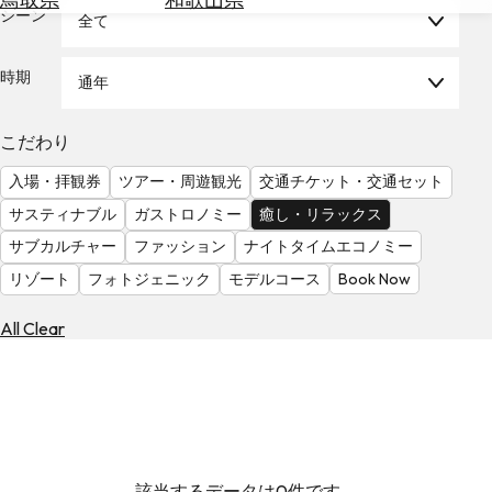
を
シーン
全て
為
探
替
す
を
時期
通年
調
べ
天
こだわり
る
気
を
入場・拝観券
ツアー・周遊観光
交通チケット・交通セット
見
サスティナブル
ガストロノミー
癒し・リラックス
る
サブカルチャー
ファッション
ナイトタイムエコノミー
リゾート
フォトジェニック
モデルコース
Book Now
All Clear
該当するデータは0件です。