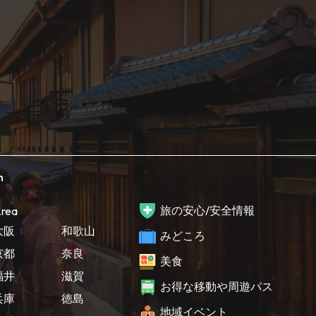
h
旅の安心/安全情報
rea
大阪
和歌山
みどころ
京都
奈良
美食
福井
滋賀
お得な移動や周遊パス
兵庫
徳島
地域イベント