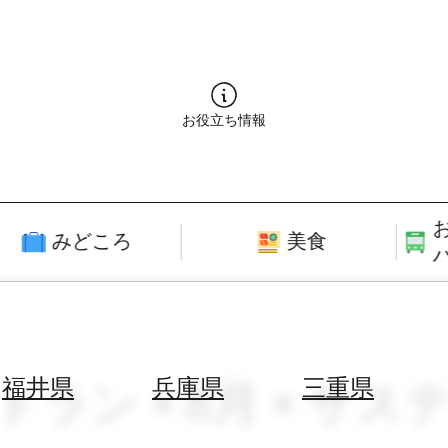
お役立ち情報
みどころ
美食
トラン × 8月 × サ
福井県
兵庫県
三重県