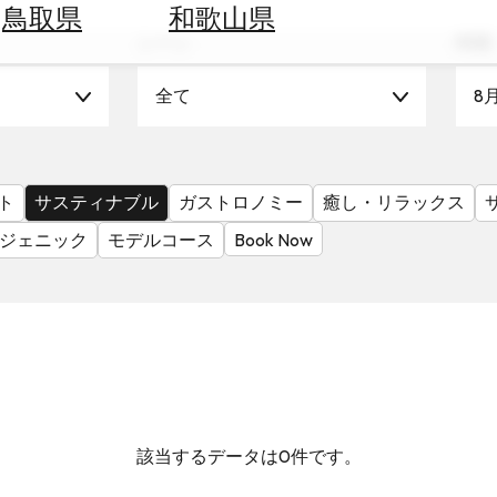
鳥取県
和歌山県
シーン
時期
全て
8
ト
サスティナブル
ガストロノミー
癒し・リラックス
ジェニック
モデルコース
Book Now
該当するデータは0件です。