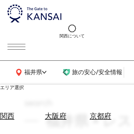
関西について
関西広域MAP
福井県
旅の安心/安全情報
エリア選択
search
エ
リ
福井県 × レス
関西
大阪府
京都府
ア
を
航
選