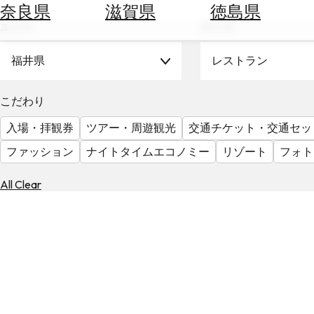
空
ぶ
奈良県
滋賀県
徳島県
券
エリア
テーマ
を
ホ
探
テ
福井県
レストラン
す
ル
を
為
こだわり
探
替
す
入場・拝観券
ツアー・周遊観光
交通チケット・交通セッ
を
調
ファッション
ナイトタイムエコノミー
リゾート
フォト
べ
天
る
気
All Clear
を
見
る